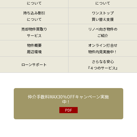
について
について
持ち込み割引
ワンストップ
について
買い替え支援
売却物件買取り
リノベ向き物件の
サービス
ご紹介
物件概要
オンライン打合せ
周辺環境
物件内見実施中！
さらなる安心
ローンサポート
『４つのサービス』
仲介手数料MAX30％OFFキャンペーン実施
中！
PDF