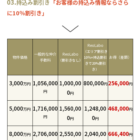
03.
持込み割引き
「お客様の持込み情報ならさら
に10％割引き」
ReoLabo
（エリア割引き
一般的な仲介
ReoLabo
物件価格
お得（差額）
10％+持込
割引
手数料
（割引きなし）
きで20%割引
き）
3,000
1,056,000
1,000,00
800,000
256,000
万円
円
円
円
0
円
5,000
1,716,000
1,560,00
1,248,00
468,000
万円
円
円
0
0
円
円
8,000
2,706,000
2,550,00
2,040,00
666,400
万円
円