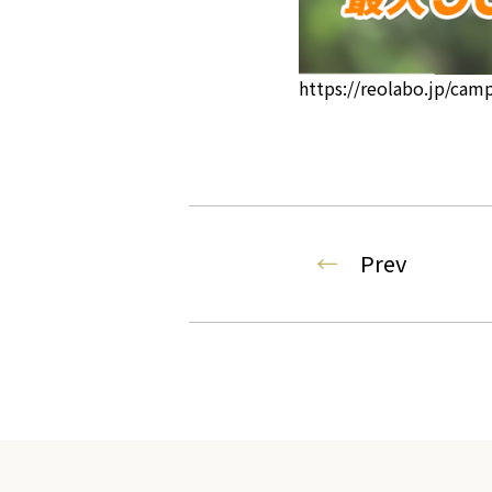
https://reolabo.jp/cam
←
Prev