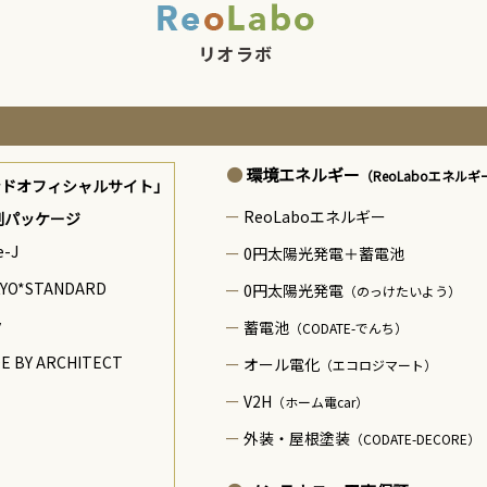
環境エネルギー
（ReoLaboエネルギ
ンドオフィシャルサイト」
ReoLaboエネルギー
制パッケージ
e-J
0円太陽光発電＋蓄電池
YO*STANDARD
0円太陽光発電
（のっけたいよう）
y
蓄電池
（CODATE-でんち）
E BY ARCHITECT
オール電化
（エコロジマート）
V2H
（ホーム電car）
外装・屋根塗装
（CODATE-DECORE）