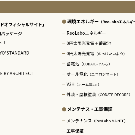
環境エネルギー
（ReoLaboエネルギ
ドオフィシャルサイト」
ReoLaboエネルギー
制パッケージ
e-J
0円太陽光発電＋蓄電池
YO*STANDARD
0円太陽光発電
（のっけたいよう）
蓄電池
（CODATE-でんち）
E BY ARCHITECT
オール電化
（エコロジマート）
V2H
（ホーム電car）
外装・屋根塗装
（CODATE-DECORE）
メンテナス・工事保証
メンテナンス
（ReoLabo MAINTE）
工事保証